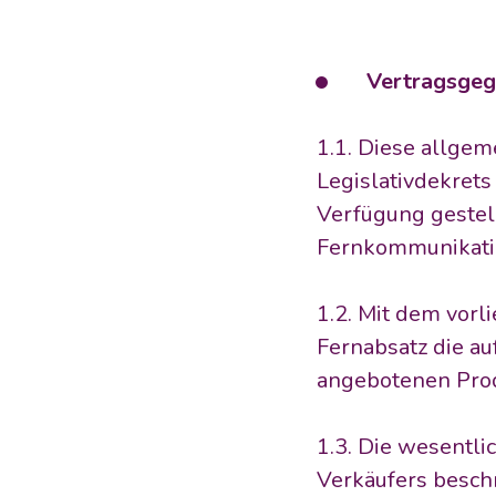
     Vertragsge
1.1. Diese allge
Legislativdekret
Verfügung gestell
Fernkommunikatio
1.2. Mit dem vorl
Fernabsatz die au
angebotenen Prod
1.3. Die wesentli
Verkäufers beschr