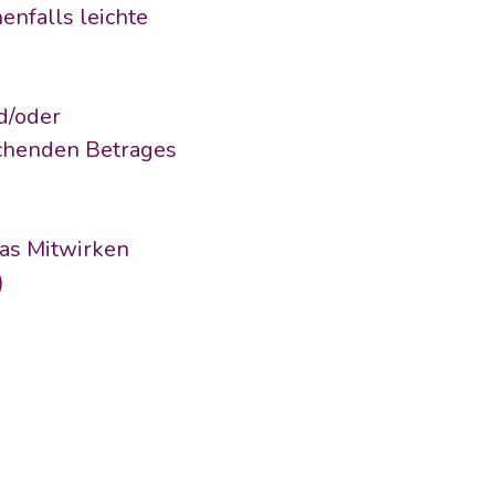
nfalls leichte 
d/oder 
chenden Betrages 
as Mitwirken 
 