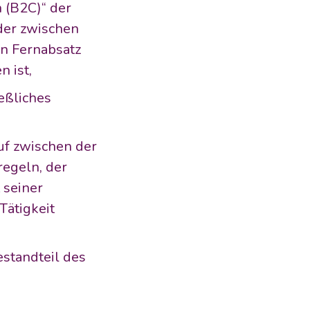
(B2C)“ der 
der zwischen 
 Fernabsatz 
 ist,
ßliches 
f zwischen der 
egeln, der 
 seiner 
ätigkeit 
tandteil des 