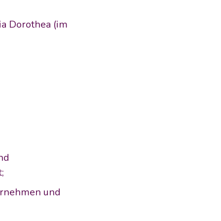
ia Dorothea (im 
nd 
t;
ernehmen und 