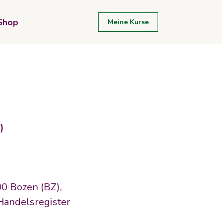
Shop
Meine Kurse
)
00 Bozen (BZ), 
andelsregister 
-