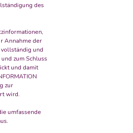
lständigung des 
zinformationen, 
ur Annahme der 
vollständig und 
 und zum Schluss 
t und damit 
INFORMATION 
 zur 
t wird.
die umfassende 
us.