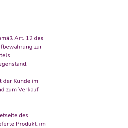
mäß Art. 12 des 
ufbewahrung zur 
els 
egenstand.
t der Kunde im 
nd zum Verkauf 
tseite des 
ferte Produkt, im 